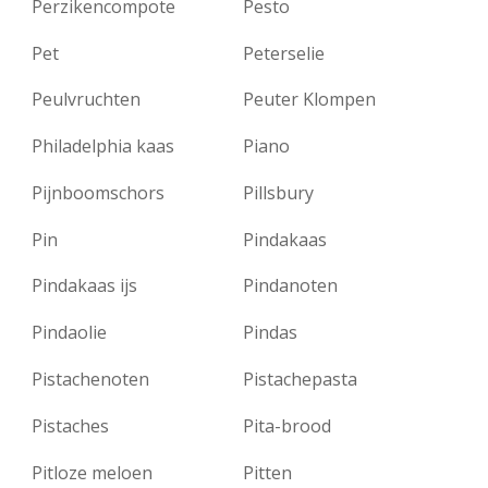
Perzikencompote
Pesto
Pet
Peterselie
Peulvruchten
Peuter Klompen
Philadelphia kaas
Piano
Pijnboomschors
Pillsbury
Pin
Pindakaas
Pindakaas ijs
Pindanoten
Pindaolie
Pindas
Pistachenoten
Pistachepasta
Pistaches
Pita-brood
Pitloze meloen
Pitten