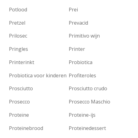
Potlood
Prei
Pretzel
Prevacid
Prilosec
Primitivo wijn
Pringles
Printer
Printerinkt
Probiotica
Probiotica voor kinderen
Profiteroles
Prosciutto
Prosciutto crudo
Prosecco
Prosecco Maschio
Proteïne
Proteïne-ijs
Proteïnebrood
Proteïnedessert