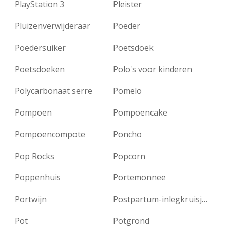
PlayStation 3
Pleister
Pluizenverwijderaar
Poeder
Poedersuiker
Poetsdoek
Poetsdoeken
Polo's voor kinderen
Polycarbonaat serre
Pomelo
Pompoen
Pompoencake
Pompoencompote
Poncho
Pop Rocks
Popcorn
Poppenhuis
Portemonnee
Portwijn
Postpartum-inlegkruisjes
Pot
Potgrond