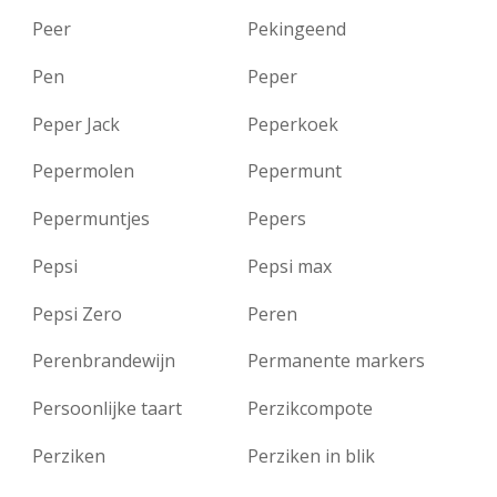
Peer
Pekingeend
Pen
Peper
Peper Jack
Peperkoek
Pepermolen
Pepermunt
Pepermuntjes
Pepers
Pepsi
Pepsi max
Pepsi Zero
Peren
Perenbrandewijn
Permanente markers
Persoonlijke taart
Perzikcompote
Perziken
Perziken in blik