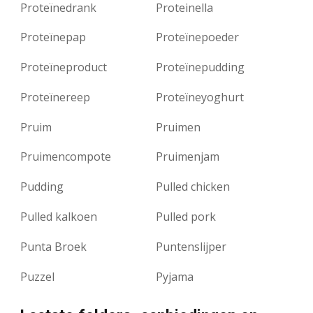
Proteïnedrank
Proteinella
Proteïnepap
Proteïnepoeder
Proteïneproduct
Proteïnepudding
Proteïnereep
Proteïneyoghurt
Pruim
Pruimen
Pruimencompote
Pruimenjam
Pudding
Pulled chicken
Pulled kalkoen
Pulled pork
Punta Broek
Puntenslijper
Puzzel
Pyjama