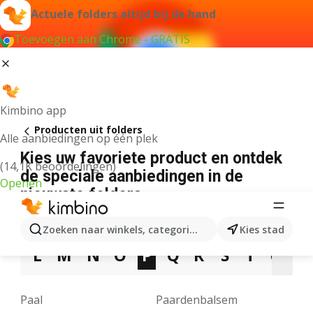
Actuele folders altijd bij de hand
Toevoegen aan Chrome - GRATIS
Kimbino app
Producten uit folders
Alle aanbiedingen op één plek
Kies uw favoriete product en ontdek
(14,1K beoordelingen)
de speciale aanbiedingen in de
Openen
nieuwste folders
3
5
7
9
A
B
C
D
E
F
G
Zoeken naar winkels, categorieën, producten...
Kies stad
L
M
N
O
P
Q
R
S
T
U
V
Paal
Paardenbalsem