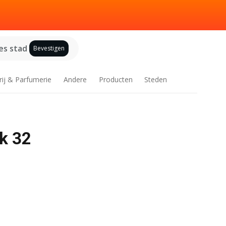
es stad
Bevestigen
rij & Parfumerie
Andere
Producten
Steden
k 32