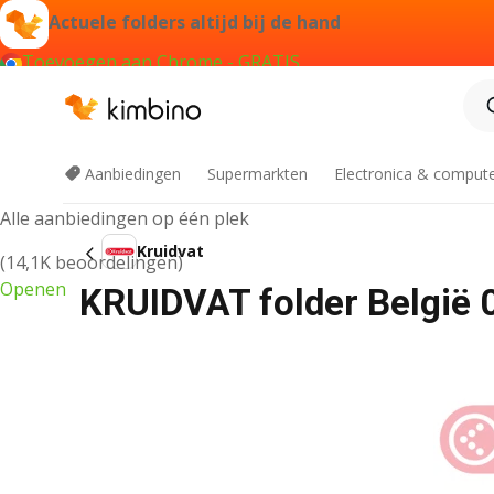
Actuele folders altijd bij de hand
Toevoegen aan Chrome - GRATIS
Kimbino app
Aanbiedingen
Supermarkten
Electronica & comput
Alle aanbiedingen op één plek
Kruidvat
(14,1K beoordelingen)
Openen
KRUIDVAT folder België 