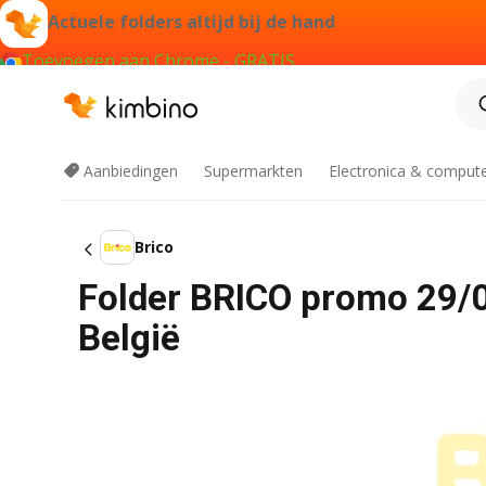
Actuele folders altijd bij de hand
Toevoegen aan Chrome - GRATIS
Aanbiedingen
Supermarkten
Electronica & comput
Brico
Folder BRICO promo 29/0
België