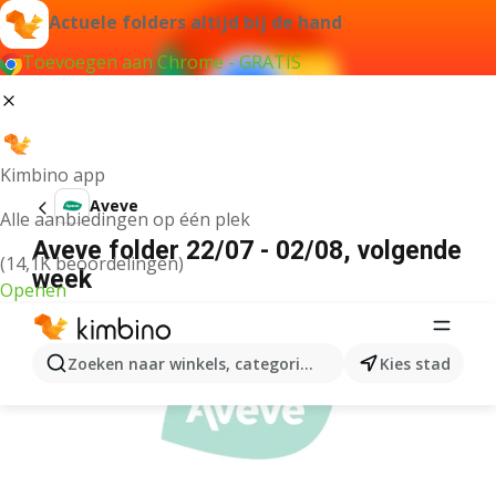
Actuele folders altijd bij de hand
Toevoegen aan Chrome - GRATIS
Kimbino app
Aveve
Alle aanbiedingen op één plek
Aveve folder 22/07 - 02/08, volgende
(14,1K beoordelingen)
week
Openen
ADVERTENTIE
Zoeken naar winkels, categorieën, producten...
Kies stad