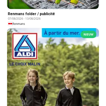
Renmans folder / publicité
07/08/2026
-
13/08/2026
Renmans
NIEUW