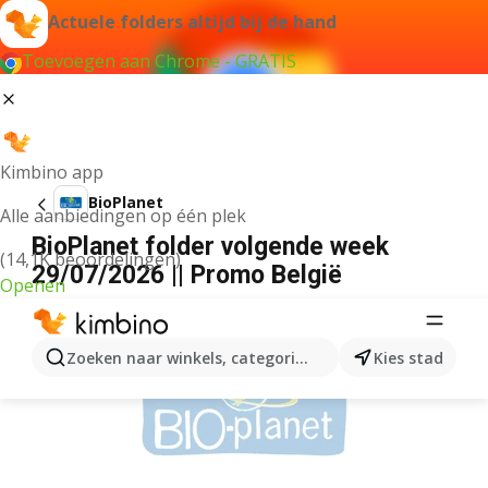
Actuele folders altijd bij de hand
Toevoegen aan Chrome - GRATIS
Kimbino app
BioPlanet
Alle aanbiedingen op één plek
BioPlanet folder volgende week
(14,1K beoordelingen)
29/07/2026 || Promo België
Openen
ADVERTENTIE
Zoeken naar winkels, categorieën, producten...
Kies stad