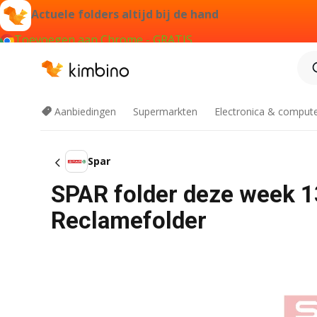
Actuele folders altijd bij de hand
Toevoegen aan Chrome - GRATIS
Aanbiedingen
Supermarkten
Electronica & comput
Spar
SPAR folder deze week 1
Reclamefolder