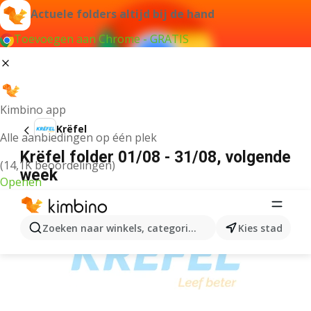
Actuele folders altijd bij de hand
Toevoegen aan Chrome - GRATIS
Kimbino app
Krëfel
Alle aanbiedingen op één plek
Krëfel folder 01/08 - 31/08, volgende
(14,1K beoordelingen)
week
Openen
ADVERTENTIE
Zoeken naar winkels, categorieën, producten...
Kies stad