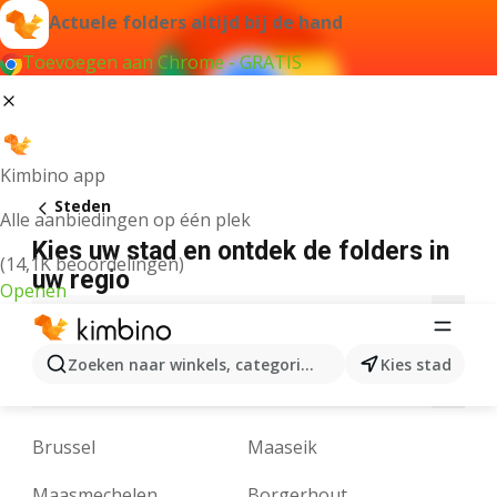
Actuele folders altijd bij de hand
Toevoegen aan Chrome - GRATIS
Kimbino app
Steden
Alle aanbiedingen op één plek
Kies uw stad en ontdek de folders in
(14,1K beoordelingen)
uw regio
Openen
A
B
C
D
E
F
G
H
I
J
K
Zoeken naar winkels, categorieën, producten...
Kies stad
N
O
P
Q
R
S
T
U
V
W
Y
Brussel
Maaseik
Maasmechelen
Borgerhout