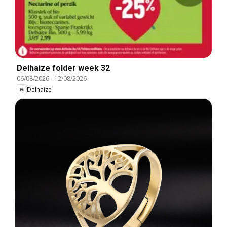
Delhaize folder week 32
06/08/2026
-
12/08/2026
Delhaize