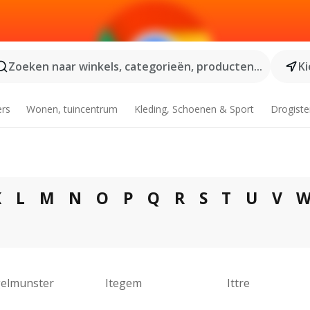
Zoeken naar winkels, categorieën, producten...
Ki
ers
Wonen, tuincentrum
Kleding, Schoenen & Sport
Drogiste
K
L
M
N
O
P
Q
R
S
T
U
V
gelmunster
Itegem
Ittre