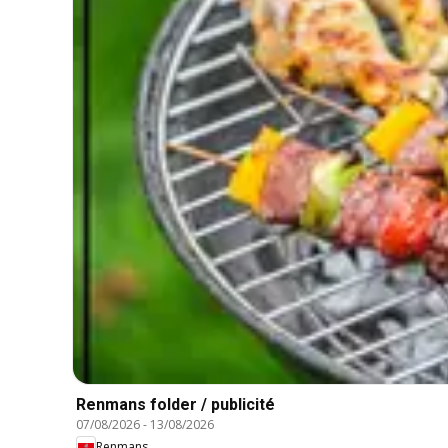
Renmans folder / publicité
07/08/2026
-
13/08/2026
Renmans