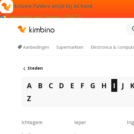
Actuele folders altijd bij de hand
Toevoegen aan Chrome - GRATIS
Aanbiedingen
Supermarkten
Electronica & comput
Steden
A
B
C
D
E
F
G
H
I
J
Z
Ichtegem
Ieper
In