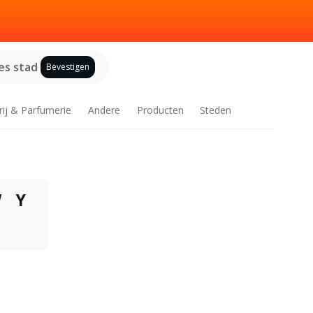
es stad
Bevestigen
rij & Parfumerie
Andere
Producten
Steden
W
Y