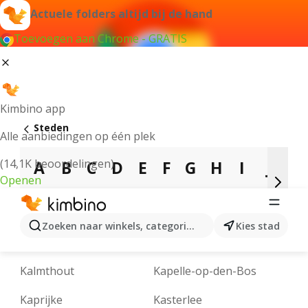
Actuele folders altijd bij de hand
Toevoegen aan Chrome - GRATIS
Kimbino app
Steden
Alle aanbiedingen op één plek
(14,1K beoordelingen)
A
B
C
D
E
F
G
H
I
J
K
Openen
N
O
P
Q
R
S
T
U
V
W
Y
Zoeken naar winkels, categorieën, producten...
Kies stad
Kain
Kalken
Kalmthout
Kapelle-op-den-Bos
Kaprijke
Kasterlee