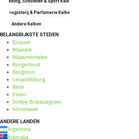
Kleding, Schoenen & Sport
Kalken
Drogisterij & Parfumerie
Kalken
Andere
Kalken
BELANGRIJKSTE STEDEN
Brussel
Maaseik
Maasmechelen
Borgerhout
Borgloon
Leopoldsburg
Retie
Essen
Strépy-Bracquegnies
Strombeek
ANDERE LANDEN
Argentina
Australia