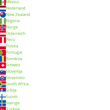
México
Nederland
New Zealand
Nigeria
Norge
Österreich
Perú
Polska
Portugal
România
Schweiz
Slovenija
Slovensko
South Africa
Srbija
Suomi
Sverige
Türkiye