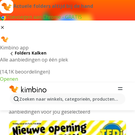
Actuele folders altijd bij de hand
Toevoegen aan Chrome - GRATIS
Kimbino app
Folders Kalken
Alle aanbiedingen op één plek
(14,1K beoordelingen)
Openen
Kalken folders online
Zoeken naar winkels, categorieën, producten...
We hebben de laatste en meest populaire
aanbiedingen voor jou geselecteerd