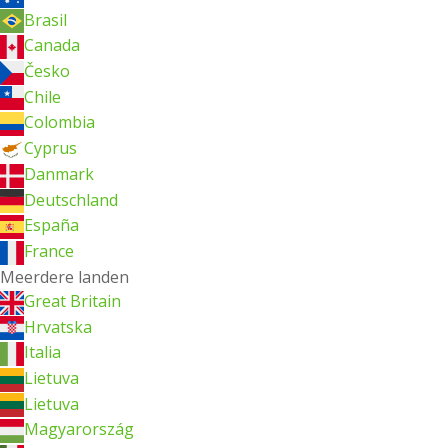
Brasil
Canada
Česko
Chile
Colombia
Cyprus
Danmark
Deutschland
España
France
Meerdere landen
Great Britain
Hrvatska
Italia
Lietuva
Lietuva
Magyarország