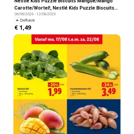
Nestlé Kids Puzzle Biscuits Mangue/Mango
Carotte/Wortel!, Nestlé Kids Puzzle Biscuits
06/08/2026
-
12/08/2026
with Mango and Carrot flavor.
Delhaize
€ 1,49