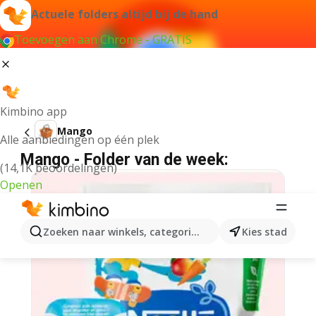
Actuele folders altijd bij de hand
Toevoegen aan Chrome - GRATIS
Kimbino app
Mango
Alle aanbiedingen op één plek
Mango - Folder van de week:
(14,1K beoordelingen)
Openen
Zoeken naar winkels, categorieën, producten...
Kies stad