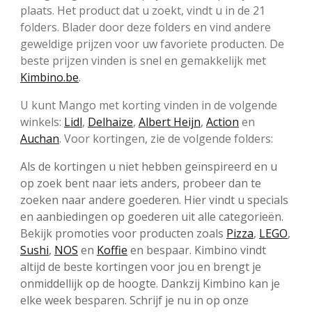
plaats. Het product dat u zoekt, vindt u in de 21
folders. Blader door deze folders en vind andere
geweldige prijzen voor uw favoriete producten. De
beste prijzen vinden is snel en gemakkelijk met
Kimbino.be
.
U kunt Mango met korting vinden in de volgende
winkels:
Lidl
,
Delhaize
,
Albert Heijn
,
Action
en
Auchan
. Voor kortingen, zie de volgende folders:
Als de kortingen u niet hebben geïnspireerd en u
op zoek bent naar iets anders, probeer dan te
zoeken naar andere goederen. Hier vindt u specials
en aanbiedingen op goederen uit alle categorieën.
Bekijk promoties voor producten zoals
Pizza
,
LEGO
,
Sushi
,
NOS
en
Koffie
en bespaar. Kimbino vindt
altijd de beste kortingen voor jou en brengt je
onmiddellijk op de hoogte. Dankzij Kimbino kan je
elke week besparen. Schrijf je nu in op onze