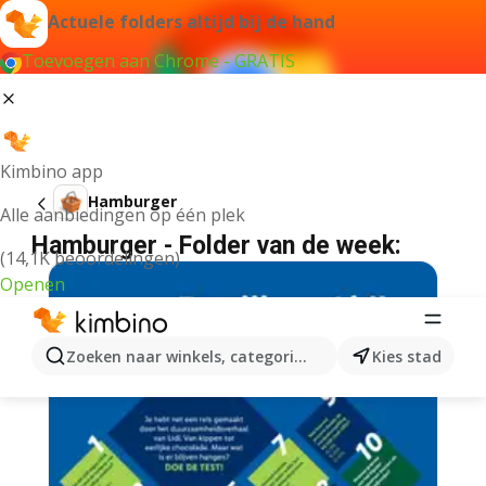
Actuele folders altijd bij de hand
Toevoegen aan Chrome - GRATIS
Kimbino app
Hamburger
Alle aanbiedingen op één plek
Hamburger - Folder van de week:
(14,1K beoordelingen)
Openen
Zoeken naar winkels, categorieën, producten...
Kies stad