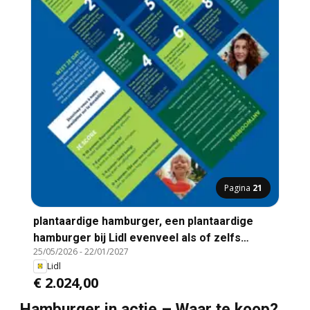
Pagina
21
plantaardige hamburger, een plantaardige
hamburger bij Lidl evenveel als of zelfs
25/05/2026
-
22/01/2027
minder dan de "gewone" hamburger
Lidl
€ 2.024,00
Hamburger in actie – Waar te koop?