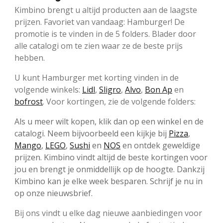
Kimbino brengt u altijd producten aan de laagste
prijzen. Favoriet van vandaag: Hamburger! De
promotie is te vinden in de 5 folders. Blader door
alle catalogi om te zien waar ze de beste prijs
hebben.
U kunt Hamburger met korting vinden in de
volgende winkels:
Lidl
,
Sligro
,
Alvo
,
Bon Ap
en
bofrost
. Voor kortingen, zie de volgende folders:
Als u meer wilt kopen, klik dan op een winkel en de
catalogi. Neem bijvoorbeeld een kijkje bij
Pizza
,
Mango
,
LEGO
,
Sushi
en
NOS
en ontdek geweldige
prijzen. Kimbino vindt altijd de beste kortingen voor
jou en brengt je onmiddellijk op de hoogte. Dankzij
Kimbino kan je elke week besparen. Schrijf je nu in
op onze nieuwsbrief.
Bij ons vindt u elke dag nieuwe aanbiedingen voor