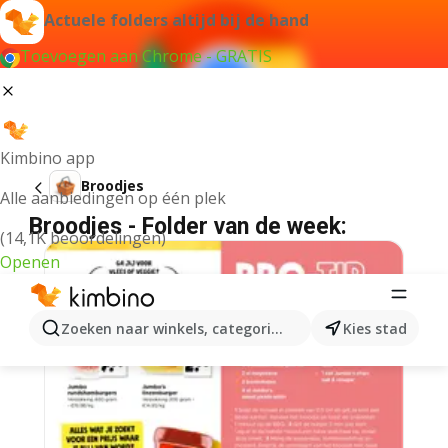
Actuele folders altijd bij de hand
Toevoegen aan Chrome - GRATIS
Kimbino app
Broodjes
Alle aanbiedingen op één plek
Broodjes - Folder van de week:
(14,1K beoordelingen)
Openen
Zoeken naar winkels, categorieën, producten...
Kies stad