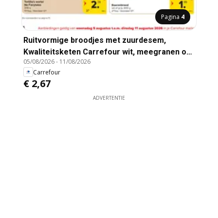
Pagina
4
Ruitvormige broodjes met zuurdesem,
Kwaliteitsketen Carrefour wit, meegranen of
05/08/2026
-
11/08/2026
volkoren, 95 g
Carrefour
€ 2,67
ADVERTENTIE