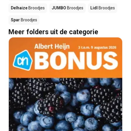
Delhaize
Broodjes
JUMBO
Broodjes
Lidl
Broodjes
Spar
Broodjes
Meer folders uit de categorie