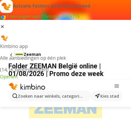
Actuele folders altijd bij de hand
Toevoegen aan Chrome - GRATIS
Kimbino app
Zeeman
Alle aanbiedingen op één plek
Folder ZEEMAN België online |
(14,1K beoordelingen)
01/08/2026 | Promo deze week
Openen
ADVERTENTIE
Zoeken naar winkels, categorieën, producten...
Kies stad