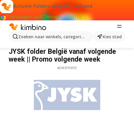
Actuele folders altijd bij de hand
Toevoegen aan Chrome - GRATIS
Zoeken naar winkels, categorieën, producten...
Kies stad
JYSK
JYSK folder België vanaf volgende
week || Promo volgende week
ADVERTENTIE