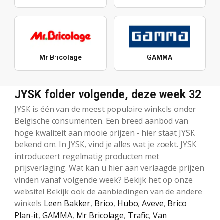
Mr Bricolage
GAMMA
JYSK folder volgende, deze week 32
JYSK is één van de meest populaire winkels onder
Belgische consumenten. Een breed aanbod van
hoge kwaliteit aan mooie prijzen - hier staat JYSK
bekend om. In JYSK, vind je alles wat je zoekt. JYSK
introduceert regelmatig producten met
prijsverlaging. Wat kan u hier aan verlaagde prijzen
vinden vanaf volgende week? Bekijk het op onze
website! Bekijk ook de aanbiedingen van de andere
winkels
Leen Bakker
,
Brico
,
Hubo
,
Aveve
,
Brico
Plan-it
,
GAMMA
,
Mr Bricolage
,
Trafic
,
Van