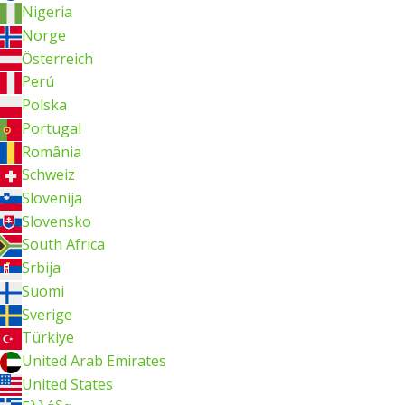
Nigeria
Norge
Österreich
Perú
Polska
Portugal
România
Schweiz
Slovenija
Slovensko
South Africa
Srbija
Suomi
Sverige
Türkiye
United Arab Emirates
United States