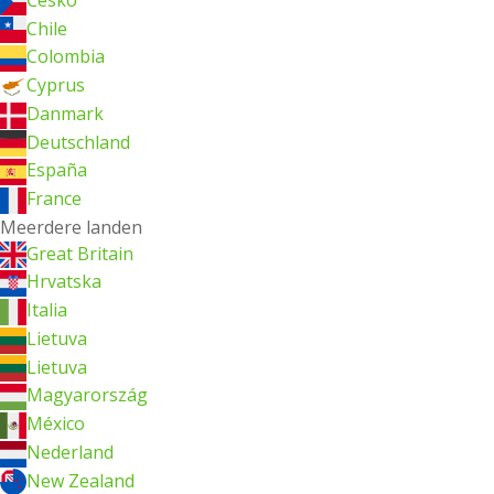
Česko
Chile
Colombia
Cyprus
Danmark
Deutschland
España
France
Meerdere landen
Great Britain
Hrvatska
Italia
Lietuva
Lietuva
Magyarország
México
Nederland
New Zealand