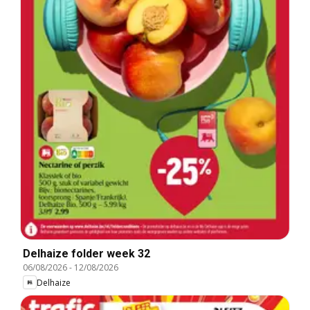
Delhaize folder week 32
06/08/2026
-
12/08/2026
Delhaize