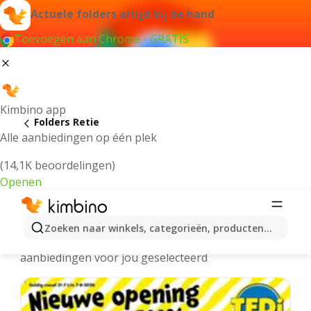
Actuele folders altijd bij de hand
Toevoegen aan Chrome - GRATIS
Kimbino app
Folders Retie
Alle aanbiedingen op één plek
(14,1K beoordelingen)
Openen
Retie folders online
Zoeken naar winkels, categorieën, producten...
We hebben de laatste en meest populaire
aanbiedingen voor jou geselecteerd