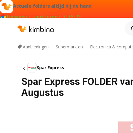
Actuele folders altijd bij de hand
Toevoegen aan Chrome - GRATIS
Aanbiedingen
Supermarkten
Electronica & comput
Spar Express
Spar Express FOLDER van
Augustus