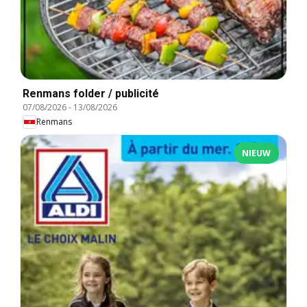
Renmans folder / publicité
07/08/2026
-
13/08/2026
Renmans
NIEUW