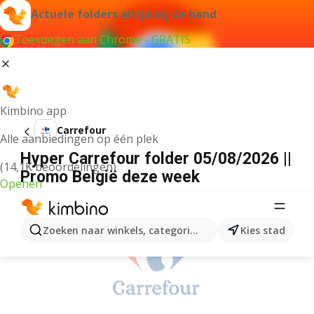
Actuele folders altijd bij de hand
Toevoegen aan Chrome - GRATIS
Kimbino app
Carrefour
Alle aanbiedingen op één plek
Hyper Carrefour folder 05/08/2026 ||
(14,1K beoordelingen)
Promo België deze week
Openen
ADVERTENTIE
Zoeken naar winkels, categorieën, producten...
Kies stad