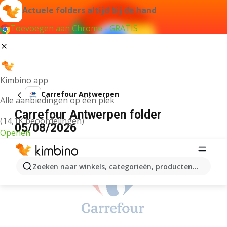
Actuele folders altijd bij de hand
Toevoegen aan Chrome - GRATIS
Kimbino app
Carrefour Antwerpen
Alle aanbiedingen op één plek
Carrefour Antwerpen folder
(14,1K beoordelingen)
05/08/2026
Openen
ADVERTENTIE
Zoeken naar winkels, categorieën, producten...