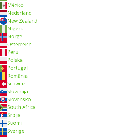
México
Nederland
New Zealand
Nigeria
Norge
Österreich
Perú
Polska
Portugal
România
Schweiz
Slovenija
Slovensko
South Africa
Srbija
Suomi
Sverige