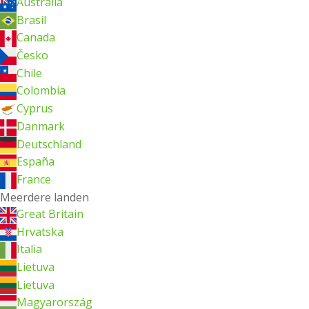
Australia
Brasil
Canada
Česko
Chile
Colombia
Cyprus
Danmark
Deutschland
España
France
Meerdere landen
Great Britain
Hrvatska
Italia
Lietuva
Lietuva
Magyarország