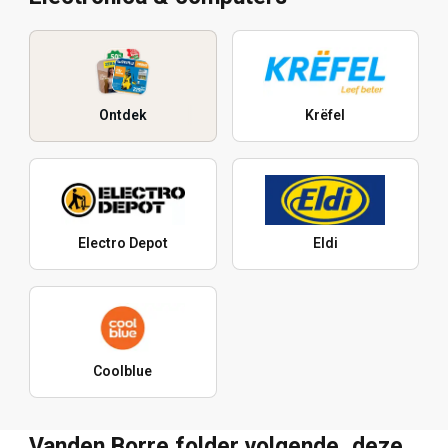
Ontdek
Krëfel
Electro Depot
Eldi
Coolblue
Vanden Borre folder volgende, deze