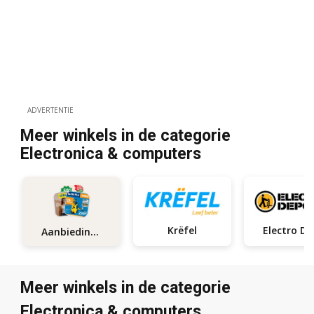
ADVERTENTIE
Meer winkels in de categorie
Electronica & computers
Krëfel
El
Aanbiedingen
Meer winkels in de categorie
Electronica & computers