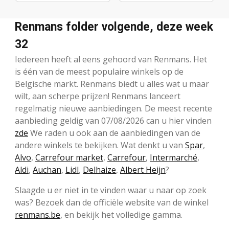
Renmans folder volgende, deze week
32
Iedereen heeft al eens gehoord van Renmans. Het
is één van de meest populaire winkels op de
Belgische markt. Renmans biedt u alles wat u maar
wilt, aan scherpe prijzen! Renmans lanceert
regelmatig nieuwe aanbiedingen. De meest recente
aanbieding geldig van 07/08/2026 can u hier vinden
zde
We raden u ook aan de aanbiedingen van de
andere winkels te bekijken. Wat denkt u van
Spar
,
Alvo
,
Carrefour market
,
Carrefour
,
Intermarché
,
Aldi
,
Auchan
,
Lidl
,
Delhaize
,
Albert Heijn
?
Slaagde u er niet in te vinden waar u naar op zoek
was? Bezoek dan de officiële website van de winkel
renmans.be
, en bekijk het volledige gamma.