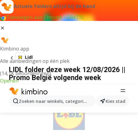
Actuele folders altijd bij de hand
Toevoegen aan Chrome - GRATIS
Kimbino app
Lidl
Alle aanbiedingen op één plek
LIDL folder deze week 12/08/2026 ||
(14,1K beoordelingen)
Promo België volgende week
Openen
ADVERTENTIE
Zoeken naar winkels, categorieën, producten...
Kies stad