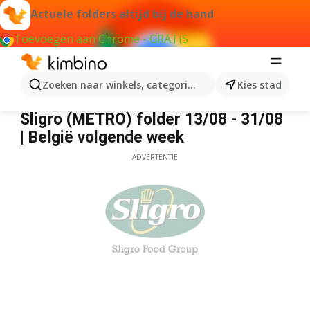
Actuele folders altijd bij de hand
Toevoegen aan Chrome - GRATIS
Zoeken naar winkels, categorieën, producten...
Kies stad
Sligro
Sligro (METRO) folder 13/08 - 31/08
| België volgende week
ADVERTENTIE