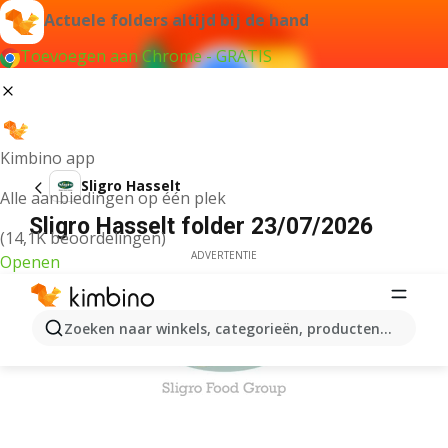
Actuele folders altijd bij de hand
Toevoegen aan Chrome - GRATIS
Kimbino app
Sligro Hasselt
Alle aanbiedingen op één plek
Sligro Hasselt folder 23/07/2026
(14,1K beoordelingen)
ADVERTENTIE
Openen
Zoeken naar winkels, categorieën, producten...