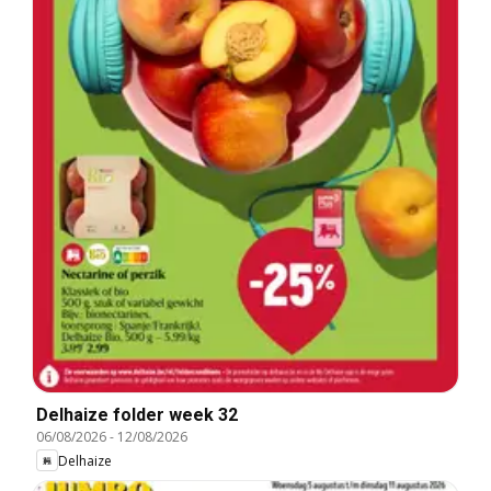
Delhaize folder week 32
06/08/2026
-
12/08/2026
Delhaize