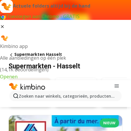
Actuele folders altijd bij de hand
Toevoegen aan Chrome - GRATIS
Kimbino app
Supermarkten Hasselt
Alle aanbiedingen op één plek
Supermarkten - Hasselt
(14,1K beoordelingen)
Openen
Zoeken naar winkels, categorieën, producten...
Aldi
Carrefou
Aanbiedingen
NIEUW