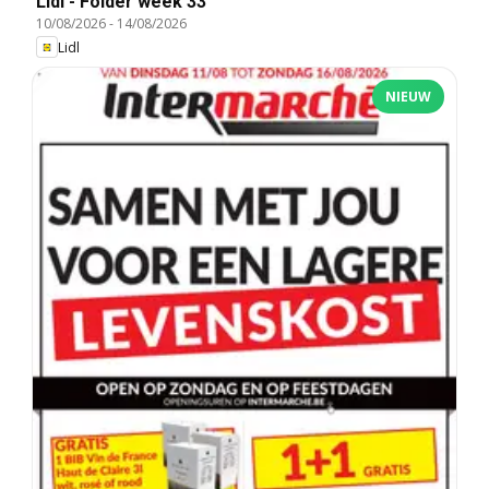
Lidl - Folder week 33
10/08/2026
-
14/08/2026
Lidl
NIEUW