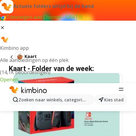
Actuele folders altijd bij de hand
Toevoegen aan Chrome - GRATIS
Kimbino app
Kaart
Alle aanbiedingen op één plek
Kaart - Folder van de week:
(14,1K beoordelingen)
Openen
Zoeken naar winkels, categorieën, producten...
Kies stad