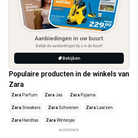
Aanbiedingen in uw buurt
Bekijk de aanbiedingen bij u in de buurt!
Bekijken
Populaire producten in de winkels van
Zara
Zara
Parfum
Zara
Jas
Zara
Pyjama
Zara
Sneakers
Zara
Schoenen
Zara
Laarzen
Zara
Handtas
Zara
Winterjas
ADVERTENTIE