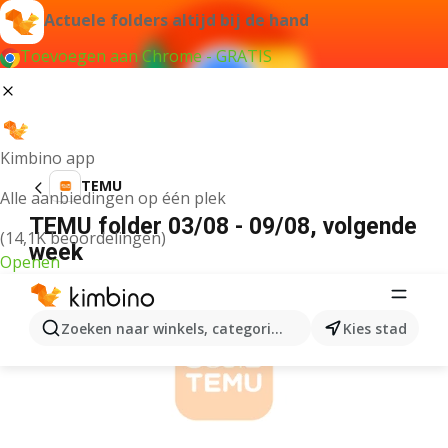
Actuele folders altijd bij de hand
Toevoegen aan Chrome - GRATIS
Kimbino app
TEMU
Alle aanbiedingen op één plek
TEMU folder 03/08 - 09/08, volgende
(14,1K beoordelingen)
week
Openen
ADVERTENTIE
Zoeken naar winkels, categorieën, producten...
Kies stad