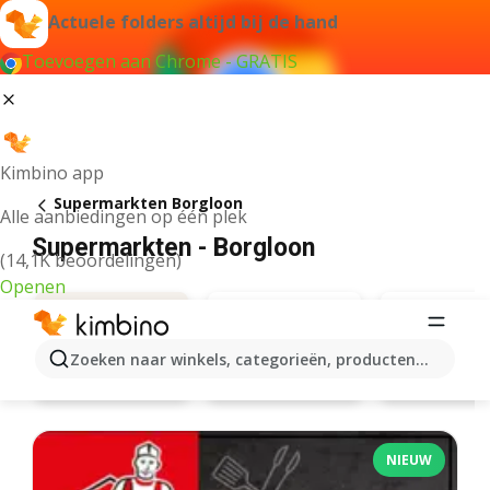
Actuele folders altijd bij de hand
Toevoegen aan Chrome - GRATIS
Kimbino app
Supermarkten Borgloon
Alle aanbiedingen op één plek
Supermarkten - Borgloon
(14,1K beoordelingen)
Openen
Zoeken naar winkels, categorieën, producten...
Spar
Aanbiedingen
Carrefour market
NIEUW