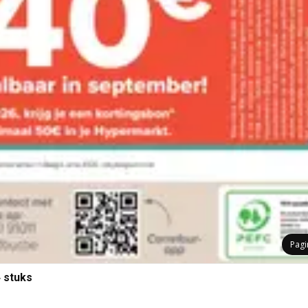
Pag
 stuks