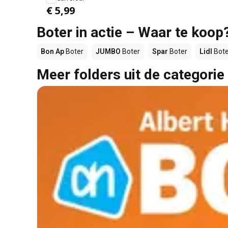
€ 5,99
Boter in actie – Waar te koop
Bon Ap
Boter
JUMBO
Boter
Spar
Boter
Lidl
Bote
Meer folders uit de categorie