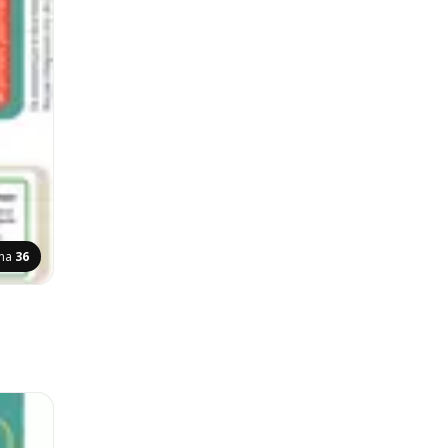
ina
36