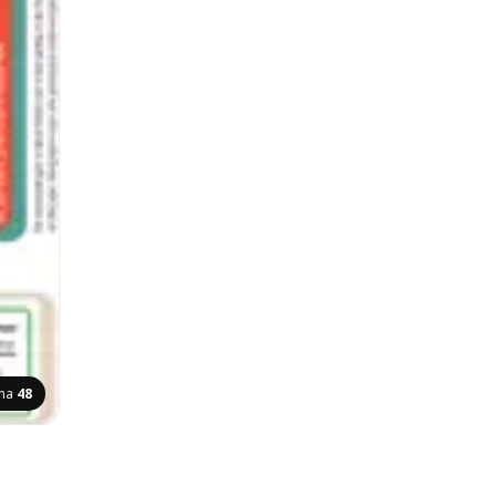
ina
48