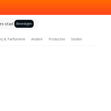
es stad
Bevestigen
rij & Parfumerie
Andere
Producten
Steden