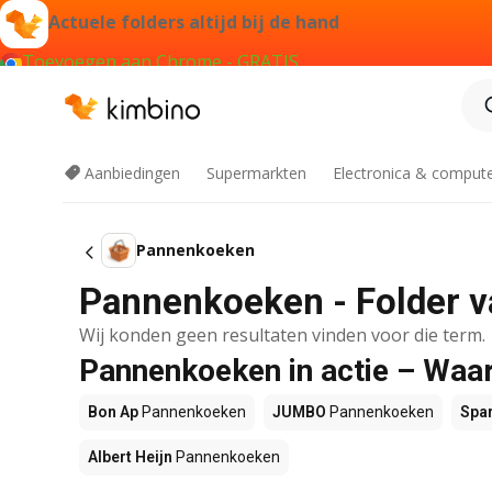
Actuele folders altijd bij de hand
Toevoegen aan Chrome - GRATIS
Aanbiedingen
Supermarkten
Electronica & comput
Pannenkoeken
Pannenkoeken - Folder v
Wij konden geen resultaten vinden voor die term.
Pannenkoeken in actie – Waar
Bon Ap
Pannenkoeken
JUMBO
Pannenkoeken
Spa
Albert Heijn
Pannenkoeken