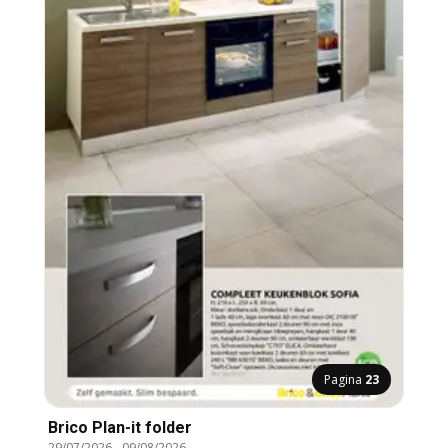
Pagina
23
Brico Plan-it folder
29/07/2026
-
09/08/2026