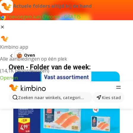
Actuele folders altijd bij de hand
Toevoegen aan Chrome - GRATIS
Kimbino app
Oven
Alle aanbiedingen op één plek
Oven - Folder van de week:
(14,1K beoordelingen)
Openen
Zoeken naar winkels, categorieën, producten...
Kies stad