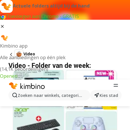
Actuele folders altijd bij de hand
Toevoegen aan Chrome - GRATIS
Kimbino app
Video
Alle aanbiedingen op één plek
Video - Folder van de week:
(14,1K beoordelingen)
Openen
Zoeken naar winkels, categorieën, producten...
Kies stad