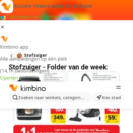
Actuele folders altijd bij de hand
Toevoegen aan Chrome - GRATIS
Kimbino app
Stofzuiger
Alle aanbiedingen op één plek
Stofzuiger - Folder van de week:
(14,1K beoordelingen)
Openen
Zoeken naar winkels, categorieën, producten...
Kies stad