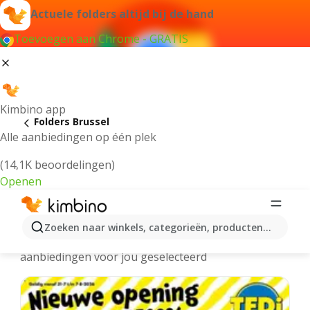
Actuele folders altijd bij de hand
Toevoegen aan Chrome - GRATIS
Kimbino app
Folders Brussel
Alle aanbiedingen op één plek
(14,1K beoordelingen)
Openen
Brussel folders online
Zoeken naar winkels, categorieën, producten...
We hebben de laatste en meest populaire
aanbiedingen voor jou geselecteerd