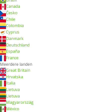
Canada
Česko
Chile
Colombia
Cyprus
Danmark
Deutschland
España
France
Meerdere landen
Great Britain
Hrvatska
Italia
Lietuva
Lietuva
Magyarország
México