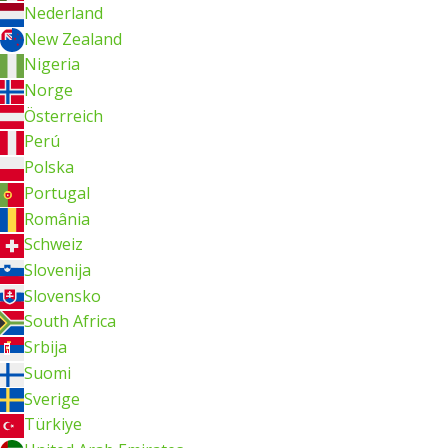
Nederland
New Zealand
Nigeria
Norge
Österreich
Perú
Polska
Portugal
România
Schweiz
Slovenija
Slovensko
South Africa
Srbija
Suomi
Sverige
Türkiye