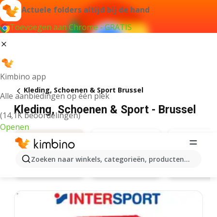
Actuele folders altijd bij de hand
Toevoegen aan Chrome - GRATIS
Kimbino app
Kleding, Schoenen & Sport Brussel
Alle aanbiedingen op één plek
Kleding, Schoenen & Sport - Brussel
(14,1K beoordelingen)
Openen
Zoeken naar winkels, categorieën, producten...
Zara
Decathlo
Aanbiedingen