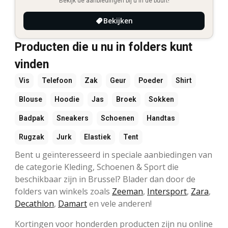
Bekijk de aanbiedingen bij u in de buurt!
Bekijken
Producten die u nu in folders kunt
vinden
Vis
Telefoon
Zak
Geur
Poeder
Shirt
Blouse
Hoodie
Jas
Broek
Sokken
Badpak
Sneakers
Schoenen
Handtas
Rugzak
Jurk
Elastiek
Tent
Bent u geïnteresseerd in speciale aanbiedingen van
de categorie Kleding, Schoenen & Sport die
beschikbaar zijn in Brussel? Blader dan door de
folders van winkels zoals
Zeeman
,
Intersport
,
Zara
,
Decathlon
,
Damart
en vele anderen!
Kortingen voor honderden producten zijn nu online