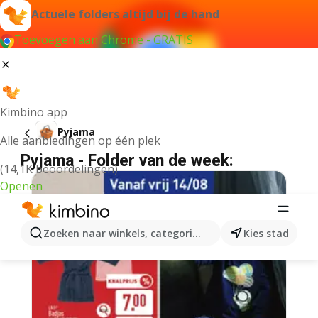
Actuele folders altijd bij de hand
Toevoegen aan Chrome - GRATIS
Kimbino app
Pyjama
Alle aanbiedingen op één plek
Pyjama - Folder van de week:
(14,1K beoordelingen)
Openen
Zoeken naar winkels, categorieën, producten...
Kies stad