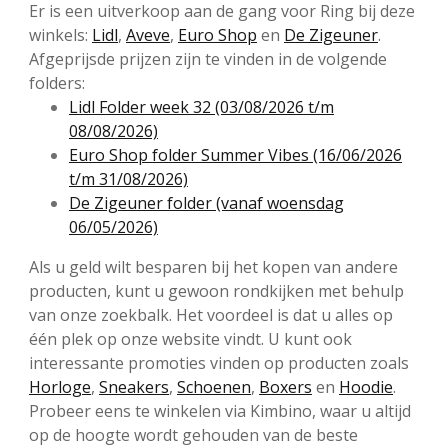
Er is een uitverkoop aan de gang voor Ring bij deze
winkels:
Lidl
,
Aveve
,
Euro Shop
en
De Zigeuner
.
Afgeprijsde prijzen zijn te vinden in de volgende
folders:
Lidl Folder week 32 (03/08/2026 t/m
08/08/2026)
Euro Shop folder Summer Vibes (16/06/2026
t/m 31/08/2026)
De Zigeuner folder (vanaf woensdag
06/05/2026)
Als u geld wilt besparen bij het kopen van andere
producten, kunt u gewoon rondkijken met behulp
van onze zoekbalk. Het voordeel is dat u alles op
één plek op onze website vindt. U kunt ook
interessante promoties vinden op producten zoals
Horloge
,
Sneakers
,
Schoenen
,
Boxers
en
Hoodie
.
Probeer eens te winkelen via Kimbino, waar u altijd
op de hoogte wordt gehouden van de beste