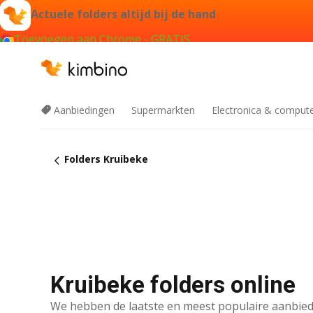
Actuele folders altijd bij de hand
Toevoegen aan Chrome - GRATIS
Aanbiedingen
Supermarkten
Electronica & comput
Folders Kruibeke
Kruibeke folders online
We hebben de laatste en meest populaire aanbied