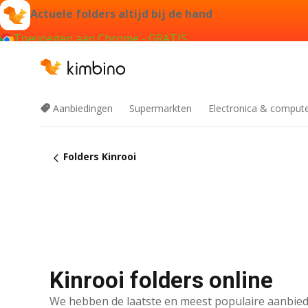
Actuele folders altijd bij de hand
Toevoegen aan Chrome - GRATIS
Aanbiedingen
Supermarkten
Electronica & comput
Folders Kinrooi
Kinrooi folders online
We hebben de laatste en meest populaire aanbied