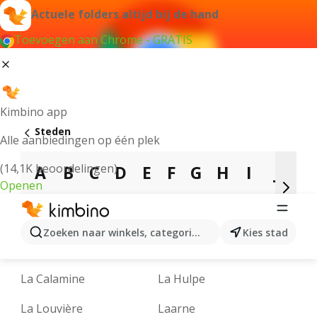
Actuele folders altijd bij de hand
Toevoegen aan Chrome - GRATIS
Kimbino app
Steden
Alle aanbiedingen op één plek
(14,1K beoordelingen)
A
B
C
D
E
F
G
H
I
J
K
Openen
N
O
P
Q
R
S
T
U
V
W
Y
Zoeken naar winkels, categorieën, producten...
Kies stad
La Bouverie
La Bruyère
La Calamine
La Hulpe
La Louvière
Laarne