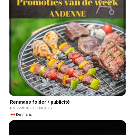
Renmans folder / publicité
07/08/2026
-
13/08/2026
Renmans