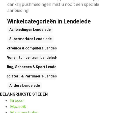
dankzij pushmeldingen mist u nooit een speciale
aanbieding!
Winkelcategorieën in Lendelede
Aanbiedingen
Lendelede
Supermarkten
Lendelede
Electronica & computers
Lendelede
Wonen, tuincentrum
Lendelede
Kleding, Schoenen & Sport
Lendelede
Drogisterij & Parfumerie
Lendelede
Andere
Lendelede
BELANGRIJKSTE STEDEN
Brussel
Maaseik
Maasmechelen