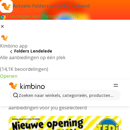
Actuele folders altijd bij de hand
Toevoegen aan Chrome - GRATIS
Kimbino app
Folders Lendelede
Alle aanbiedingen op één plek
(14,1K beoordelingen)
Openen
Lendelede folders online
Zoeken naar winkels, categorieën, producten...
We hebben de laatste en meest populaire
aanbiedingen voor jou geselecteerd