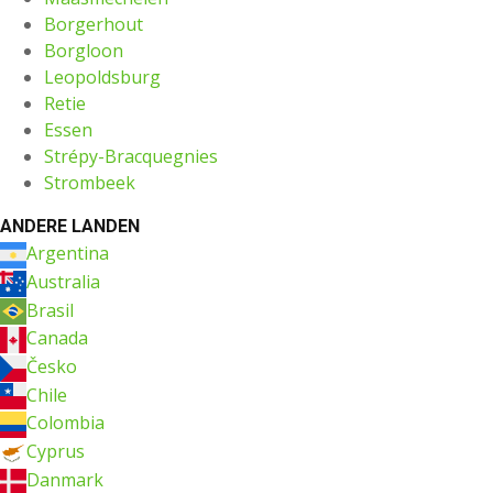
Borgerhout
Borgloon
Leopoldsburg
Retie
Essen
Strépy-Bracquegnies
Strombeek
ANDERE LANDEN
Argentina
Australia
Brasil
Canada
Česko
Chile
Colombia
Cyprus
Danmark