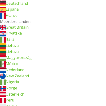
Deutschland
España
France
Meerdere landen
Great Britain
Hrvatska
Italia
Lietuva
Lietuva
Magyarország
México
Nederland
New Zealand
Nigeria
Norge
Österreich
Perú