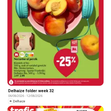
Delhaize folder week 32
06/08/2026
-
12/08/2026
Delhaize