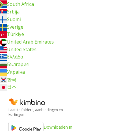
South Africa
Srbija
Suomi
Sverige
Türkiye
United Arab Emirates
United States
Ελλάδα
България
Україна
한국
日本
Laatste folders, aanbiedingen en
kortingen
Downloaden in