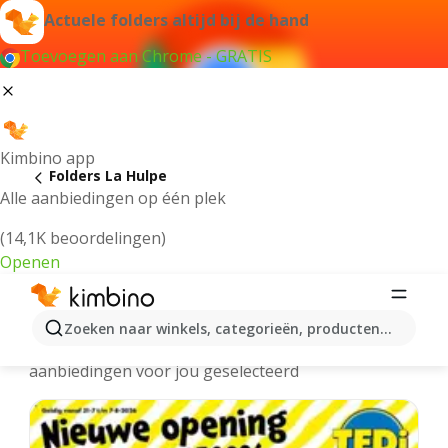
Actuele folders altijd bij de hand
Toevoegen aan Chrome - GRATIS
Kimbino app
Folders La Hulpe
Alle aanbiedingen op één plek
(14,1K beoordelingen)
Openen
La Hulpe folders online
Zoeken naar winkels, categorieën, producten...
We hebben de laatste en meest populaire
aanbiedingen voor jou geselecteerd