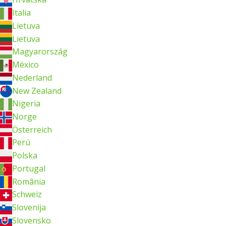
Italia
Lietuva
Lietuva
Magyarország
México
Nederland
New Zealand
Nigeria
Norge
Österreich
Perú
Polska
Portugal
România
Schweiz
Slovenija
Slovensko