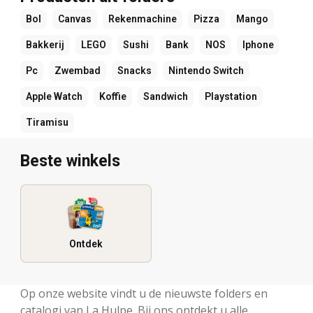
Bol
Canvas
Rekenmachine
Pizza
Mango
Bakkerij
LEGO
Sushi
Bank
NOS
Iphone
Pc
Zwembad
Snacks
Nintendo Switch
Apple Watch
Koffie
Sandwich
Playstation
Tiramisu
Beste winkels
Ontdek
Op onze website vindt u de nieuwste folders en
catalogi van La Hulpe. Bij ons ontdekt u alle