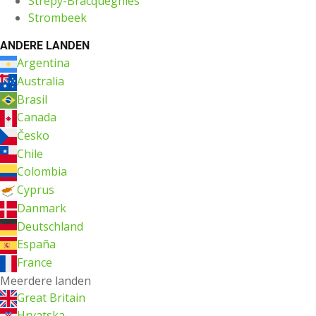
Strépy-Bracquegnies
Strombeek
ANDERE LANDEN
Argentina
Australia
Brasil
Canada
Česko
Chile
Colombia
Cyprus
Danmark
Deutschland
España
France
Meerdere landen
Great Britain
Hrvatska