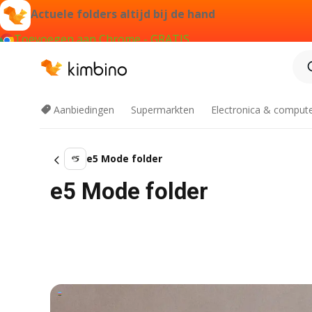
Actuele folders altijd bij de hand
Toevoegen aan Chrome - GRATIS
Aanbiedingen
Supermarkten
Electronica & comput
e5 Mode folder
e5 Mode folder