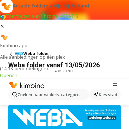
Actuele folders altijd bij de hand
Toevoegen aan Chrome - GRATIS
Kimbino app
Weba folder
Alle aanbiedingen op één plek
Weba folder vanaf 13/05/2026
(14,1K beoordelingen)
ADVERTENTIE
Openen
Zoeken naar winkels, categorieën, producten...
Kies stad