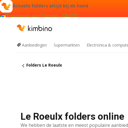
Actuele folders altijd bij de hand
Toevoegen aan Chrome - GRATIS
Aanbiedingen
Supermarkten
Electronica & comput
Folders Le Roeulx
Le Roeulx folders online
We hebben de laatste en meest populaire aanbied