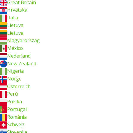
Great Britain
Hrvatska
Italia
Lietuva
Lietuva
Magyarország
México
Nederland
New Zealand
Nigeria
Norge
Österreich
Perú
Polska
Portugal
România
Schweiz
Slovenija