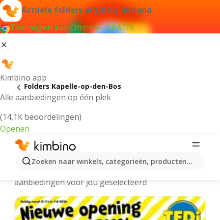
Actuele folders altijd bij de hand
Toevoegen aan Chrome - GRATIS
Kimbino app
Folders Kapelle-op-den-Bos
Alle aanbiedingen op één plek
(14,1K beoordelingen)
Openen
Kapelle-op-den-Bos folders online
Zoeken naar winkels, categorieën, producten...
We hebben de laatste en meest populaire
aanbiedingen voor jou geselecteerd