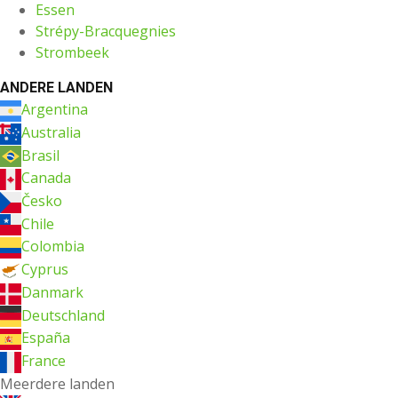
Essen
Strépy-Bracquegnies
Strombeek
ANDERE LANDEN
Argentina
Australia
Brasil
Canada
Česko
Chile
Colombia
Cyprus
Danmark
Deutschland
España
France
Meerdere landen