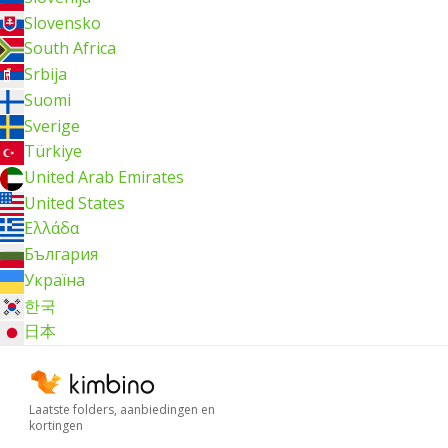
Slovensko
South Africa
Srbija
Suomi
Sverige
Türkiye
United Arab Emirates
United States
Ελλάδα
България
Україна
한국
日本
Laatste folders, aanbiedingen en
kortingen