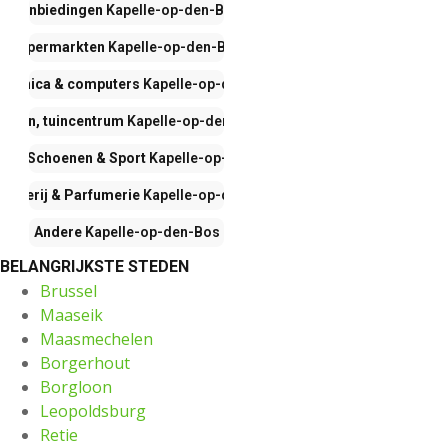
Aanbiedingen
Kapelle-op-den-Bos
Supermarkten
Kapelle-op-den-Bos
ctronica & computers
Kapelle-op-den-Bos
onen, tuincentrum
Kapelle-op-den-Bos
ing, Schoenen & Sport
Kapelle-op-den-Bos
gisterij & Parfumerie
Kapelle-op-den-Bos
Andere
Kapelle-op-den-Bos
BELANGRIJKSTE STEDEN
Brussel
Maaseik
Maasmechelen
Borgerhout
Borgloon
Leopoldsburg
Retie