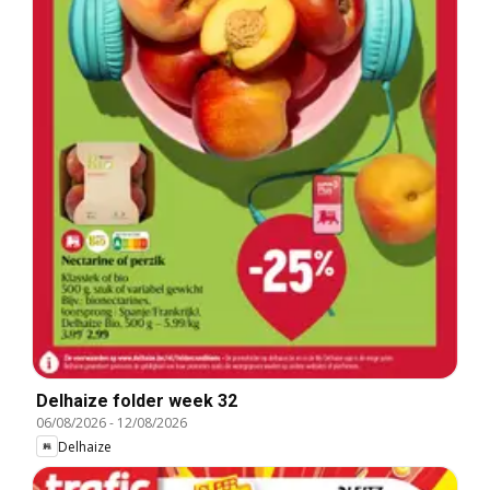
Delhaize folder week 32
06/08/2026
-
12/08/2026
Delhaize