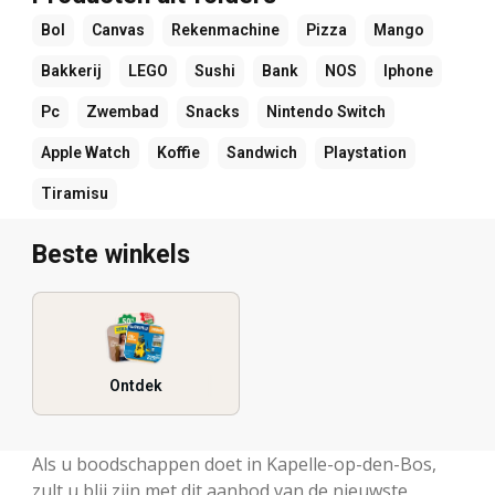
Bol
Canvas
Rekenmachine
Pizza
Mango
Bakkerij
LEGO
Sushi
Bank
NOS
Iphone
Pc
Zwembad
Snacks
Nintendo Switch
Apple Watch
Koffie
Sandwich
Playstation
Tiramisu
Beste winkels
Ontdek
Als u boodschappen doet in Kapelle-op-den-Bos,
zult u blij zijn met dit aanbod van de nieuwste