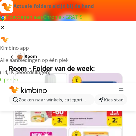
Actuele folders altijd bij de hand
Toevoegen aan Chrome - GRATIS
Kimbino app
Room
Alle aanbiedingen op één plek
Room - Folder van de week:
(14,1K beoordelingen)
Openen
Zoeken naar winkels, categorieën, producten...
Kies stad