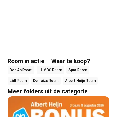
Room in actie – Waar te koop?
Bon Ap
Room
JUMBO
Room
Spar
Room
Lidl
Room
Delhaize
Room
Albert Heijn
Room
Meer folders uit de categorie