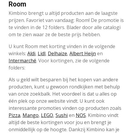
Room
Kimbino brengt u altijd producten aan de laagste
prijzen. Favoriet van vandaag: Room! De promotie is
te vinden in de 12 folders. Blader door alle catalogi
om te zien waar ze de beste prijs hebben.
U kunt Room met korting vinden in de volgende
winkels:
Aldi
,
Lidl
,
Delhaize
,
Albert Heijn
en
Intermarché
. Voor kortingen, zie de volgende
folders:
Als u geld wilt besparen bij het kopen van andere
producten, kunt u gewoon rondkijken met behulp
van onze zoekbalk. Het voordeel is dat u alles op
één plek op onze website vindt. U kunt ook
interessante promoties vinden op producten zoals
Pizza
,
Mango
,
LEGO
,
Sushi
en
NOS
. Kimbino vindt
altijd de beste kortingen voor jou en brengt je
onmiddellijk op de hoogte. Dankzij Kimbino kan je