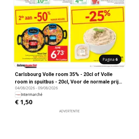
Pagina
6
Carlsbourg Volle room 35% - 20cl of Volle
room in spuitbus - 20cl, Voor de normale prijs
04/08/2026
-
09/08/2026
van € 2,45 tot € 4,79 per pak
Intermarché
€ 1,50
ADVERTENTIE